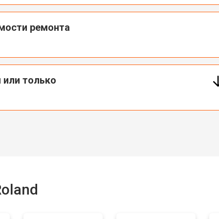
от 50 мин
о
имости ремонта
от 70 мин
о
 или только
oland