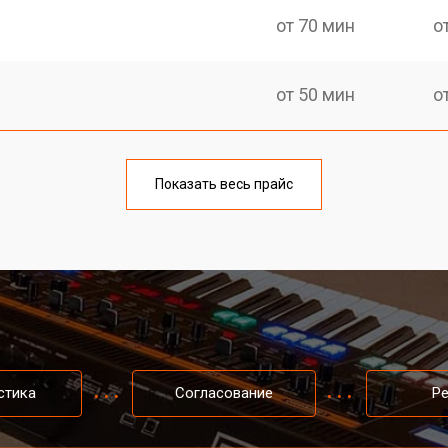
от 70 мин
о
от 50 мин
о
тов
от 50 мин
о
Показать весь прайс
еханизма клавиш
от 40 мин
о
еханизма клавиш
от 50 мин
о
от 50 мин
о
стика
Согласование
Р
от 60 мин
о