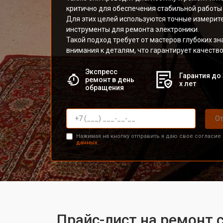
критично для обеспечения стабильной работы 
Для этих целей используются точные измерит
инструменты для ремонта электроники.
Такой подход требует от мастеров глубоких зн
внимания к деталям, что гарантирует качеств
Экспресс
Гарантия до 
ремонт в день
х лет
обращения
От
Нажимая на кнопку отправить я даю свое согласие
данных.
Прайс-лист на ремонт 