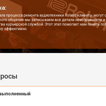
ка:
от 50 мин
о
ала процесса ремонта аудиотехники Roland клиенты могут 
того общения мы записываем все детали неисправности и
тва курьерской службой. Этот этап помогает нам понять по
ку эффективно.
от 60 мин
о
усная
от 40 мин
о
от 70 мин
о
просы
лаги
от 50 мин
о
 выполненный
от 60 мин
о