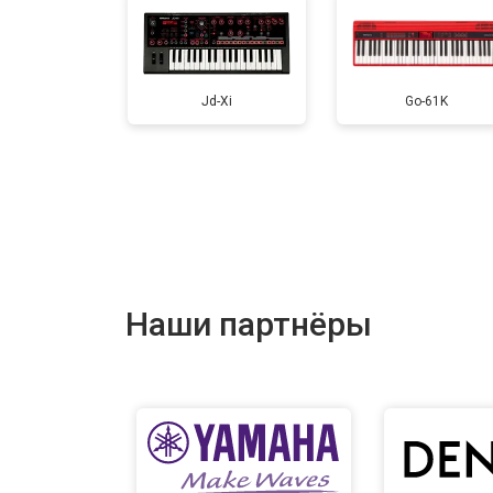
Jd-Xi
Go-61K
Наши партнёры