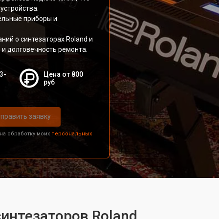
устройства.
ельные приборы и
аний о синтезаторах Roland и
о и долговечность ремонта.
3-
Цена от 800
руб
править заявку
 на обработку моих
персональных
синтезаторов Roland