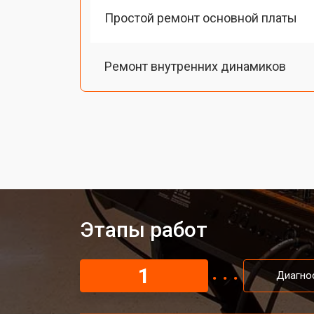
Простой ремонт основной платы
Ремонт внутренних динамиков
Восстановление шлейфов и контак
Замена токопроводящих резинок м
Чистка токопроводящих резинок м
Этапы работ
Ремонт механизма клавиш
1
Диагно
Чистка клавиатуры