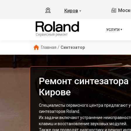
Моско
Киров
▼
УСЛУГИ
Сервисный ремонт
Главная
/
Синтезатор
Ремонт синтезатора 
Кирове
Специалисты сервисного центра предлагают у
синтезаторов Roland.
Их задачи включают устранение неисправност
клавиш и восстановление звуковых модулей.
Также они проводят диагностику и ремонт ин