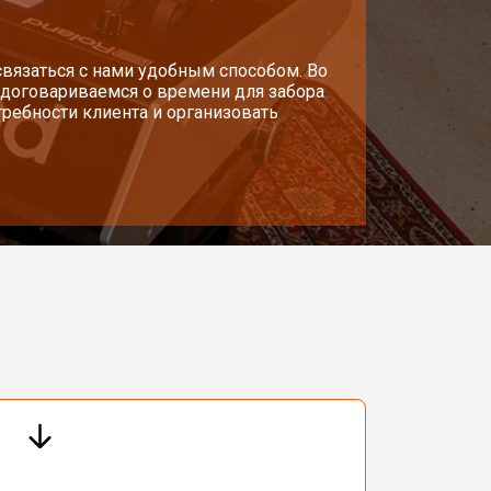
т 1500 ₽
связаться с нами удобным способом. Во
Заказать
 договариваемся о времени для забора
требности клиента и организовать
т 1000 ₽
Заказать
т 1200 ₽
Заказать
т 1800 ₽
Заказать
т 1500 ₽
Заказать
т 1000 ₽
Заказать