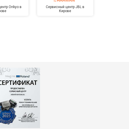
ентр Onkyo в
Сервисный центр JBL в
Сервисный 
рове
Кирове
Kardon