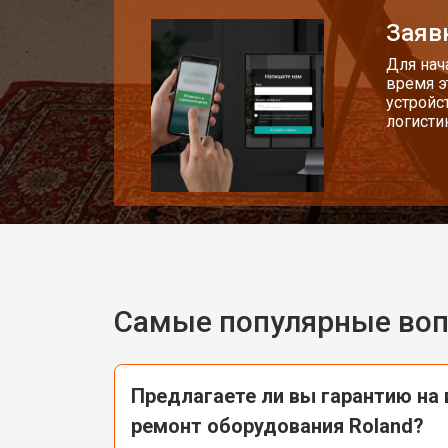
Заяв
Ремонт клавиш синтезатора Roland
Для нач
время э
устройс
логисти
Замена клавиш и уплотнителей
Чистка и профилактика внутрикорп
Ремонт корпусных элементов
Самые популярные во
Восстановление после попадания в
Предлагаете ли вы гарантию на
Прошивка (Обновление ПО)
ремонт оборудования Roland?