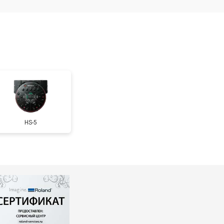
т 3850 ₽
Заказать
HS-5