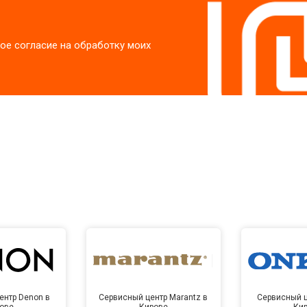
ое согласие на обработку моих
ентр Denon в
Сервисный центр Marantz в
Сервисный ц
ове
Кирове
Ки