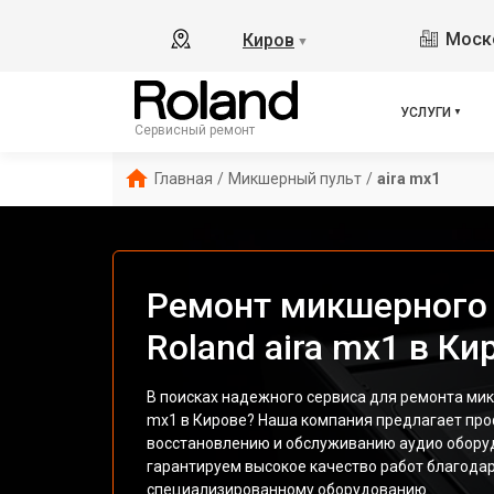
Моско
Киров
▼
УСЛУГИ
Сервисный ремонт
Главная
/
Микшерный пульт
/
aira mx1
Ремонт микшерного 
Roland aira mx1 в Ки
В поисках надежного сервиса для ремонта мик
mx1 в Кирове? Наша компания предлагает про
восстановлению и обслуживанию аудио обору
гарантируем высокое качество работ благодар
специализированному оборудованию.