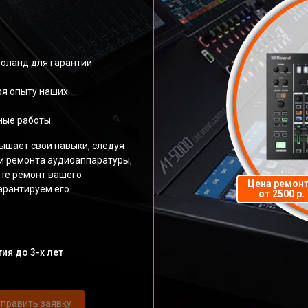
оланд для гарантии
ря опыту наших
ные работы.
ышает свои навыки, следуя
и ремонта аудиоаппаратуры,
те ремонт вашего
Цена ремон
гарантируем его
от 2500 р.
ия до 3-х лет
править заявку