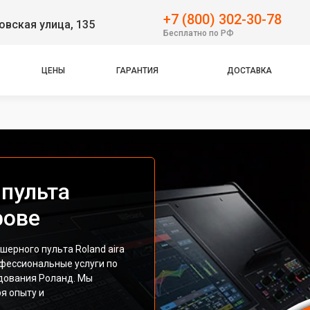
+7 (800) 302-30-78
вская улица, 135
Бесплатно по РФ
ЦЕНЫ
ГАРАНТИЯ
ДОСТАВКА
пульта
рове
шерного пульта Roland aira
фессиональные услуги по
дования Роланд. Мы
я опыту и