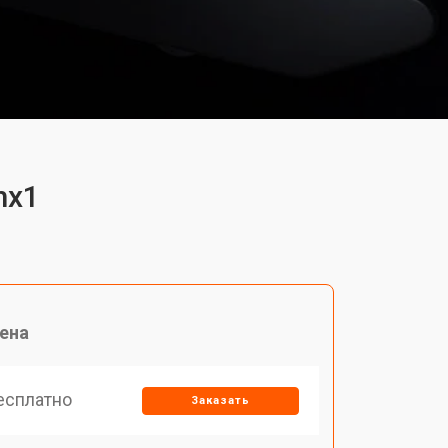
mx1
ена
есплатно
Заказать