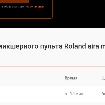
 на обработку моих
персональных
микшерного пульта Roland aira 
Время
Ц
от 15 мин
б