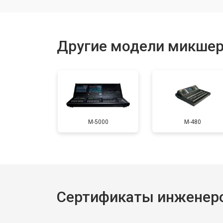
Замена источника постоянного ток
Другие модели микшер
M-5000
M-480
Сертификаты инженеро