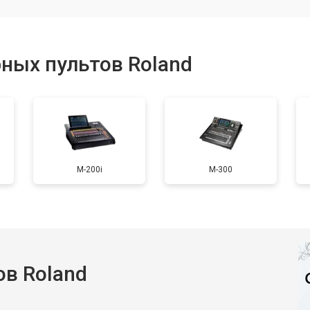
а
от 110 мин
о
ных пультов Roland
M-200i
M-300
в Roland