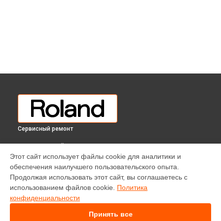
Сервисный ремонт
ВЫБЕРИ СВОЙ ГОРОД
Этот сайт использует файлы cookie для аналитики и
Ремонт цифрового пианино KF-10 KOX Roland в
обеспечения наилучшего пользовательского опыта.
Краснодаре
Продолжая использовать этот сайт, вы соглашаетесь с
Ремонт цифрового пианино KF-10 KOX Roland в
Ростове-на-
использованием файлов cookie.
Политика
Дону
конфиденциальности
Ремонт цифрового пианино KF-10 KOX Roland в
Нижнем
Новгороде
Принять все